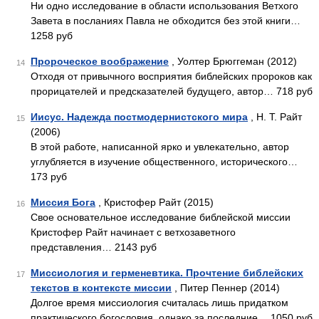
Ни одно исследование в области использования Ветхого
Завета в посланиях Павла не обходится без этой книги…
1258 руб
Пророческое воображение
, Уолтер Брюггеман (2012)
14
Отходя от привычного восприятия библейских пророков как
прорицателей и предсказателей будущего, автор… 718 руб
Иисус. Надежда постмодернистского мира
, Н. Т. Райт
15
(2006)
В этой работе, написанной ярко и увлекательно, автор
углубляется в изучение общественного, исторического…
173 руб
Миссия Бога
, Кристофер Райт (2015)
16
Свое основательное исследование библейской миссии
Кристофер Райт начинает с ветхозаветного
представления… 2143 руб
Миссиология и герменевтика. Прочтение библейских
17
текстов в контексте миссии
, Питер Пеннер (2014)
Долгое время миссиология считалась лишь придатком
практического богословия, однако за последние… 1050 руб