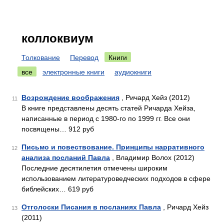
коллоквиум
Толкование
Перевод
Книги
все
электронные книги
аудиокниги
Возрождение воображения
, Ричард Хейз (2012)
11
В книге представлены десять статей Ричарда Хейза,
написанные в период с 1980-го по 1999 гг. Все они
посвящены… 912 руб
Письмо и повествование. Принципы нарративного
12
анализа посланий Павла
, Владимир Волох (2012)
Последние десятилетия отмечены широким
использованием литературоведческих подходов в сфере
библейских… 619 руб
Отголоски Писания в посланиях Павла
, Ричард Хейз
13
(2011)